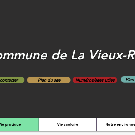
mmune de La Vieux-
Plan
contacter
Plan du site
Numéros/sites utiles
Vie pratique
Vie scolaire
Notre environ