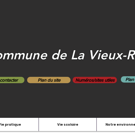
mmune de La Vieux-
Plan
contacter
Plan du site
Numéros/sites utiles
Vie pratique
Vie scolaire
Notre environ